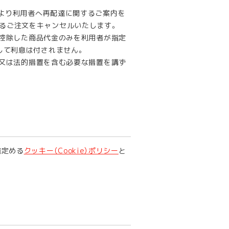
より利用者へ再配達に関するご案内を
るご注文をキャンセルいたします。
を控除した商品代金のみを利用者が指定
して利息は付されません。
否又は法的措置を含む必要な措置を講ず
途定める
クッキー（Cookie）ポリシー
と