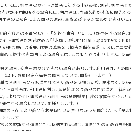
については、利用者のサイト運営者に対する申込み後、別途、利用者と
の内容が矛盾抵触する場合には、利用者は、当該契約が本条に優先す
後利用者のご都合による商品の返品、交換及びキャンセルができないこ
契約内容との不適合（以下、「契約不適合」という。）が存在する場合、
運営者が別途定める「『永露 元稀Official Supporters C
換その他の履行の追完、代金の減額又は損害賠償を請求し、又は売買契
の責めに帰すべき事由による場合には、この限りではありません。返品
品等の場合、交換をお受けできない場合があります。利用者は、その場
。（以下、数量限定商品等の場合について、同様とします。）
に基づき利用者から返送されてきた商品を受領した後、遅滞なく、返品
サイト運営者は、利用者に対し、返金処理又は商品の再発送の手続き
方法によりサイト運営者から利用者の金融機関口座の確認をすること
が発生する場合について、同様とします。）
間の不在により商品をお受取りいただけなかった場合（以下、「受取
りとします。
営者の委託する運送会社に返送された場合、運送会社の定める再配